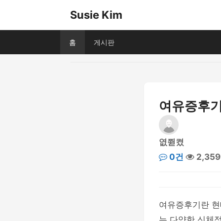
Susie Kim
홈
게시판
여유증후기:
엾쮣켰
0건
2,35
여유증후기란 현
는 다양한 신체적