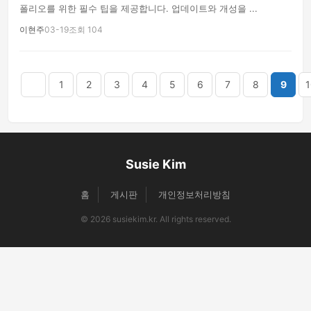
폴리오를 위한 필수 팁을 제공합니다. 업데이트와 개성을 ...
이현주
03-19
조회 104
음
맨끝
1
2
3
4
5
6
7
8
9
1
Susie Kim
홈
게시판
개인정보처리방침
© 2026 susiekim.kr. All rights reserved.