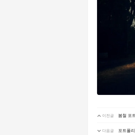
봄철 포
이전글
포트폴리
다음글