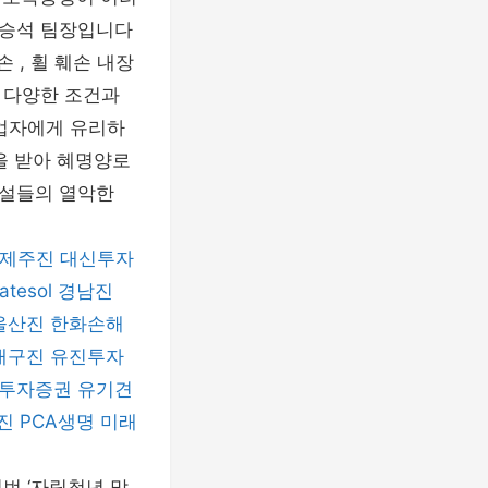
서승석 팀장입니다
 , 휠 훼손 내장
 다양한 조건과
사업자에게 유리하
을 받아 혜명양로
시설들의 열악한
제주진
대신투자
atesol
경남진
울산진
한화손해
대구진
유진투자
H투자증권
유기견
진
PCA생명
미래
번 ‘자립청년 맞