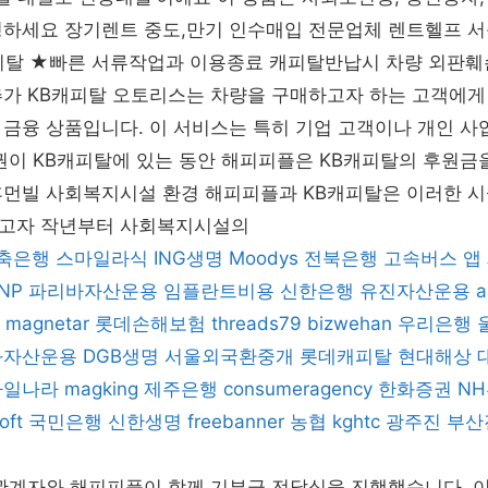
녕하세요 장기렌트 중도,만기 인수매입 전문업체 렌트헬프 
캐피탈 ★빠른 서류작업과 이용종료 캐피탈반납시 차량 외판훼손
추가 KB캐피탈 오토리스는 차량을 구매하고자 하는 고객에게
 금융 상품입니다. 이 서비스는 특히 기업 고객이나 개인 
권이 KB캐피탈에 있는 동안 해피피플은 KB캐피탈의 후원금
휴먼빌 사회복지시설 환경 해피피플과 KB캐피탈은 이러한 
고자 작년부터 사회복지시설의
저축은행
스마일라식
ING생명
Moodys
전북은행
고속버스 앱
BNP 파리바자산운용
임플란트비용
신한은행
유진자산운용
a
magnetar
롯데손해보험
threads79
bizwehan
우리은행
화자산운용
DGB생명
서울외국환중개
롯데캐피탈
현대해상
파일나라
magking
제주은행
consumeragency
한화증권
N
oft
국민은행
신한생명
freebanner
농협
kghtc
광주진
부산
관계자와 해피피플이 함께 기부금 전달식을 진행했습니다. 이