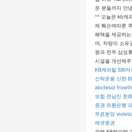
운 분들까지 안
^^ 오늘은 kb
제 훼손에따른 
혜택을 제공하는
며, 차량의 소유
원과 전주 삼성
시설을 개선해주
KB캐피탈
SBI
신탁운용
신한 
abctesol
frowth
보험
전남진
한
증권
외환은행
무료분양
violets
에셋증권
위해 KB캐피탈 