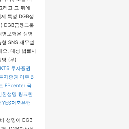
그리고 그 뒤에
제 특성 DGB생
) DGB금융그룹
B생명보험은 생명
춤형 SNS 재무설
요, 대성 법률사
명 (무)
KTB 투자증권
투자증권
아주IB
드
FPcenter
국
신한생명
링크란
움YES저축은행
바 생명이 DGB
행, DGB자산운