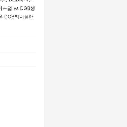
프업 vs DGB생
은 DGB리치플랜