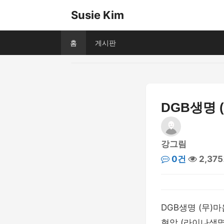
Susie Kim
홈
게시판
DGB생명 
강그림
0건
2,37
DGB생명 (무)
현암 (라이나생명