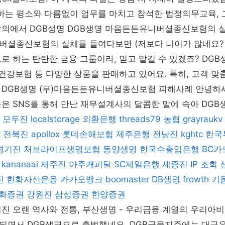
하는 평소와 다름없이 업무를 마치고 참석한 법정의무교육, 
강의에서 DGB생명 DGB생명 마음든든유니버셜종신보험의 실
버셜종신보험의 실체를 들여다보면 (저보다 나이가 많네요? 
로 하는 탄탄한 금융 그룹이라, 믿고 맡길 수 있겠죠? DG
 건강보험 등 다양한 상품을 판매하고 있어요. 특히, 고객 맞
 DGB생명 (무)마음든든유니버셜종신보험 피해사례 안녕하세
은 SNS를 통해 만난 재무설계사의 달콤한 말에 속아 DGB생
모두진
localstorage
외환은행
threads79
농협
grayraukv
g
전북진
apollox
롯데손해보험
제주은행
전남진
kghtc
한국
경기진
처브라이프생명보험
동양생명
한국수출입은행
BC카
kananaai
제주진
아주캐피탈
SC제일은행
세종진
IP 조회
진
한화자산운용
카카오뱅크
boomaster
DB생명
frowth
키
화증권
강원진
삼성증권
한양증권
어진 오랜 역사와 전통, 부산생명 - 우리금융 계열의 우리아비
되면서 DGB생명으로 출범했네요. DGB금융지주에는 대구은