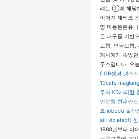
례는 ①에 해당
이어진 재테크 
명 마음든든유니
은 대구를 기반으
보험, 연금보험,
계사에게 속았던
무소입니다. 오늘
DGB생명
광주진
10cafe
magkin
투자
KB캐피탈
민은행
현대카드
트
jobedu
울산
aiii
violetsoft
한
1988년부터 이
금융그룹에 편입