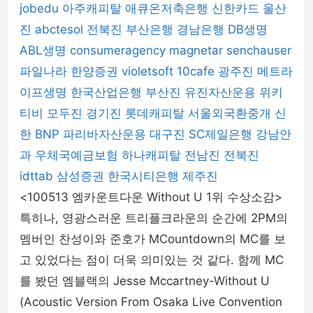
jobedu
아주캐피탈
애큐온저축은행
신한카드
울산
진
abctesol
전북진
부산은행
경남은행
DB생명
ABL생명
consumeragency
magnetar
senchauser
파일나라
한양증권
violetsoft
10cafe
광주진
메트라
이프생명
한국산업은행
부산진
유진자산운용
위키
티비
모두진
경기진
롯데캐피탈
서울외국환중개
신
한 BNP 파리바자산운용
대구진
SC제일은행
강남안
과
우체국예금보험
하나캐피탈
전남진
전북진
idttab
삼성증권
한국시티은행
제주진
<100513 엠카운트다운 Without U 1위 수상소감>
특히나, 영광스러운 트리플크라운의 순간에 2PM의
멤버인 찬성이와 준호가 MCountdown의 MC를 보
고 있었다는 점이 더욱 의미있는 것 같다. 함께 MC
를 봤던 엠블랙의 Jesse Mccartney-Without U
(Acoustic Version From Osaka Live Convention