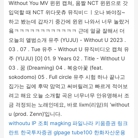
Without You MV 윈윈 캡쳐, 움짤 NCT 윈윈으로 갓
입덕할 때 NCT 위다웃츄 뮤직비ㄷㅣ오나 봐야징~
하고 봤는데 갑자기 중간에 윈윈 나와서 너무 놀랐거
욬ㅋㅋㅋㅋㅋㅋㅋㅋㅋㅋㅋㅋ 근데 얼굴 잘해서 더
오늘의 앨범소개 유주 (YUJU) - Without U 2023 .
03 . 07 . Tue 유주 - Without U 뮤직비디오 캡쳐 유
주 (YUJU) [O] 01. 9 Years 02 . Title - Without U
03 . 꿈 (Dreaming) 04 . 복숭아꽃 (feat.
sokodomo) 05 . Full circle 유주 시험 하나 끝나고
집가는 길에 후딱 맘먹고 써버릴려고 빠르게 적어보
려고 해요 오늘 소개할 곡은 너무너무 안유명해서 조
금 걱정되는 노래인데요, 바로 lixm(리암)의 ’without
u (prod. Zenn)‘입니다.
withoutu
IP 조회
magking
파일나라
키움증권
링크
란트
한국투자증권
glpage
tube100
한화자산운용