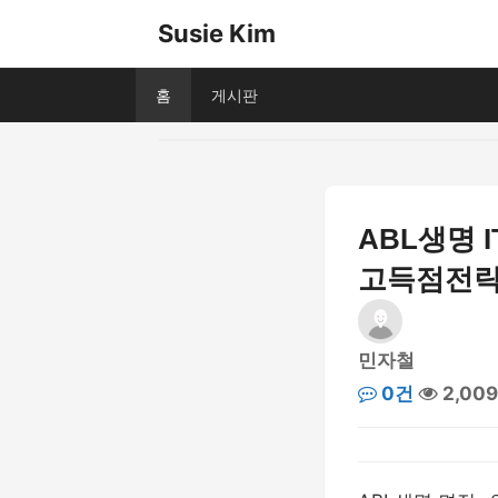
Susie Kim
홈
게시판
ABL생명 
고득점전
민자철
0건
2,00