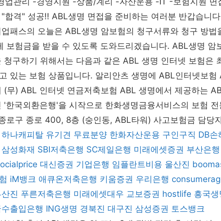
-영업관리 -경영지원 -상품/계리 -자산운용 -IT -보험지원 
"합격" 성공!! ABL생명 면접을 준비하는 여러분 반갑습니다
취업패스의 오늘은 ABL생명 암보험의 청구서류와 청구 방법
게 보험금을 받을 수 있도록 도와드리겠습니다. ABL생명 암
 청구하기 위해서는 다음과 같은 ABL 생명 인터넷 보험은 
 있는 보험 상품입니다. 알리안츠 생명에 ABL인터넷보험 
 (무) ABL 인터넷 연금저축보험 ABL 생명에서 제공하는 A
 '한국외환은행'을 시작으로 한화생명금융서비스의 보험 전문
종로구 종로 400, 8층 (숭인동, ABL타워) 사고보험금 담
하나캐피탈
유기견 무료분양
한화자산운용
구인구직
DB손
삼성화재
SBI저축은행
SC제일은행
미래에셋증권
부산은행
ocialprice
대신증권
기업은행
임플란트비용
울산진
boomas
험
iM뱅크
애큐온저축은행
키움증권
우리은행
consumerag
부산진
푸른저축은행
미래에셋대우
교보증권
hostlife
흥국생
국수출입은행
ING생명
경북진
대구진
삼성증권
토스뱅크