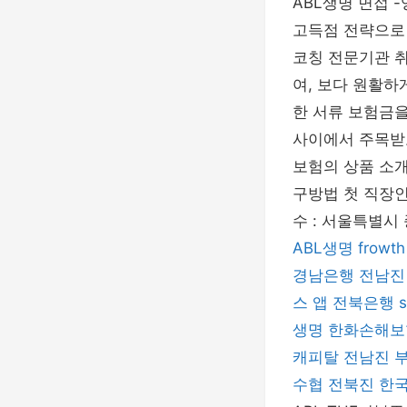
ABL생명 면접 
고득점 전략으로 
코칭 전문기관 
여, 보다 원활하
한 서류 보험금을
사이에서 주목받고
보험의 상품 소개
구방법 첫 직장인
수 : 서울특별시 
ABL생명
frowth
경남은행
전남진
스 앱
전북은행
s
생명
한화손해보
캐피탈
전남진
수협
전북진
한