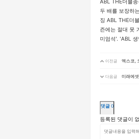
ABL THE더블
두 배를 보장하는
징 ABL THE더
즌에는 절대 못 
미엄석'. 'ABL
엑스코, 
이전글
미래에셋생
다음글
댓글
0
등록된 댓글이 